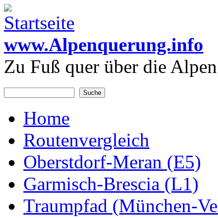
Direkt zum Inhalt
www.Alpenquerung.info
Zu Fuß quer über die Alpen
Suche
Suchformular
Home
Hauptmenü
Routenvergleich
Oberstdorf-Meran (E5)
Garmisch-Brescia (L1)
Traumpfad (München-Ve