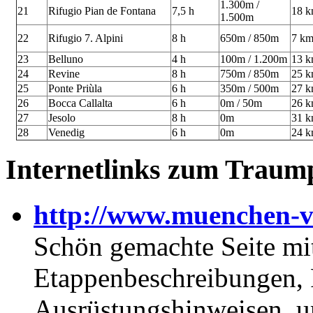
1.300m /
21
Rifugio Pian de Fontana
7,5 h
18 
1.500m
22
Rifugio 7. Alpini
8 h
650m / 850m
7 k
23
Belluno
4 h
100m / 1.200m
13 
24
Revine
8 h
750m / 850m
25 
25
Ponte Priùla
6 h
350m / 500m
27 
26
Bocca Callalta
6 h
0m / 50m
26 
27
Jesolo
8 h
0m
31 
28
Venedig
6 h
0m
24 
Internetlinks zum Traum
http://www.muenchen-v
Schön gemachte Seite mi
Etappenbeschreibungen, F
Ausrüstungshinweisen, u