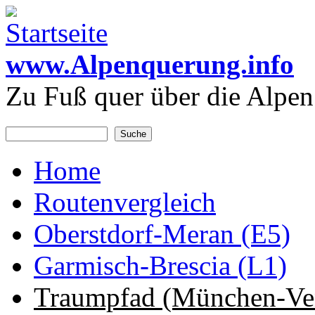
Direkt zum Inhalt
www.Alpenquerung.info
Zu Fuß quer über die Alpen
Suche
Suchformular
Home
Hauptmenü
Routenvergleich
Oberstdorf-Meran (E5)
Garmisch-Brescia (L1)
Traumpfad (München-Ve