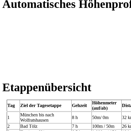
Automatisches Höhenprofi
Etappenübersicht
Höhenmeter
Tag
Ziel der Tagesetappe
Gehzeit
Dist
(auf/ab)
München bis nach
1
8 h
50m/ 0m
32 
Wolfratshausen
2
Bad Tölz
7 h
100m / 50m
26 