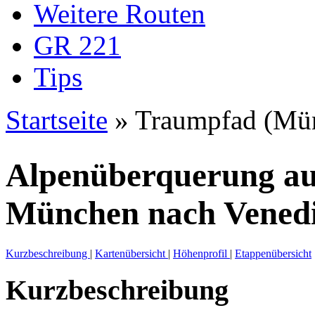
Weitere Routen
GR 221
Tips
Startseite
» Traumpfad (Mü
Sie sind hier
Alpenüberquerung a
München nach Vened
Kurzbeschreibung
|
Kartenübersicht
|
Höhenprofil
|
Etappenübersicht
Kurzbeschreibung