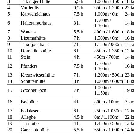
3
Tutzinger Hütte
6,5 h
1.000m / 150m
18 
4
Vorderriß
6,5 h
650m / 1.200m
22 
5
Karwendelhaus
7,5 h
1.000m / 0m
24 
1.500m /
6
Hallerangerhaus
8 h
14 
1.500m
7
Wattens
5,5 h
400m / 1.600m
18 
8
Lizumerhütte
7 h
1.500m / 0m
16 
9
Tuxerjochhaus
7 h
1.150m/ 900m
11 k
10
Dominikushütte
6 h
850m / 1.350m
12 
11
Stein
4 h
450m / 700m
14 
1.100m /
12
Pfunders
7,5 h
16 
1.500m
13
Kreuzwiesenhütte
7 h
1.200m / 500m
23 
14
Schlüterhütte
8 h
1.000m / 600m
18 
1.000m /
15
Grödner Joch
7 h
19 
1.150m
16
Boèhütte
4 h
800m / 100m
7 k
17
Fedaiasee
6 h
250m /1.050m
12 
18
Alleghe
4,5 h
0m / 1.100m
22 
19
Tissihütte
4 h
1.350m / 50m
12 
20
Carestiatohütte
5,5 h
650m / 1.000m
14 