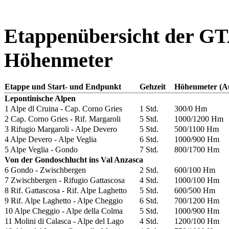
Etappenübersicht der GTA
Höhenmeter
Etappe und Start- und Endpunkt
Gehzeit
Höhenmeter (A
Lepontinische Alpen
1 Alpe dl Cruina - Cap. Corno Gries
1 Std.
300/0 Hm
2 Cap. Corno Gries - Rif. Margaroli
5 Std.
1000/1200 Hm
3 Rifugio Margaroli - Alpe Devero
5 Std.
500/1100 Hm
4 Alpe Devero - Alpe Veglia
6 Std.
1000/900 Hm
5 Alpe Veglia - Gondo
7 Std.
800/1700 Hm
Von der Gondoschlucht ins Val Anzasca
6 Gondo - Zwischbergen
2 Std.
600/100 Hm
7 Zwischbergen - Rifugio Gattascosa
4 Std.
1000/100 Hm
8 Rif. Gattascosa - Rif. Alpe Laghetto
5 Std.
600/500 Hm
9 Rif. Alpe Laghetto - Alpe Cheggio
6 Std.
700/1200 Hm
10 Alpe Cheggio - Alpe della Colma
5 Std.
1000/900 Hm
11 Molini di Calasca - Alpe del Lago
4 Std.
1200/100 Hm