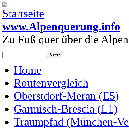
Direkt zum Inhalt
www.Alpenquerung.info
Zu Fuß quer über die Alpen
Suche
Suchformular
Home
Hauptmenü
Routenvergleich
Oberstdorf-Meran (E5)
Garmisch-Brescia (L1)
Traumpfad (München-Ve