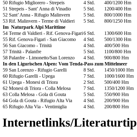
50 Rifugio Migliorero - Strepeis
4 Std.
400/1200 Hm
51 Strepeis - Sant’ Anna di Vinadio
5 Std.
1200/400 Hm
52 Sant’ Anna - Rifugio Malinvern
5 Std.
800/1000 Hm
53 Rif. Malinvern - Terme di Valdieri
5 Std.
800/1250 Hm
Im Naturpark Alpi Marittime
54 Terme di Valdieri - Rif. Genova-Figari
6 Std.
1300/600 Hm
55 Rif. Genova-Figari - San Giacomo
4 Std.
500/1300 Hm
56 San Giacomo - Trinitä
4 Std.
400/500 Hm
57 Trinitä - Palanfre
5 Std.
1100/800 Hm
58 Palanfre - Limonetto/San Lorenzo
4 Std.
900/800 Hm
In den Ligurischen Alpen: Vom Tenda-Pass zum Mittelmeer
59 San Lorenzo - Rifugio Garelli
8 Std.
1450/1000 Hm
60 Rifugio Garelli - Upega
7 Std.
1000/1600 Hm
61 Upega - Monesi di Triora
2 Std.
500/400 Hm
62 Monesi di Triora - Colla Melosa
7 Std.
1350/1200 Hm
63 Colla Melosa - Gola di Gouta
5 Std.
550/900 Hm
64 Gola di Gouta - Rifugio Alta Via
4 Std.
200/900 Hm
65 Rifugio Alta Via - Ventimiglia
4 Std.
200/800 Hm
Internetlinks/Literaturtip