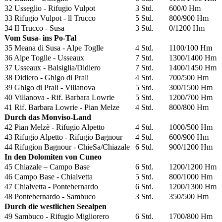
32 Usseglio - Rifugio Vulpot
3 Std.
600/0 Hm
33 Rifugio Vulpot - ll Trucco
5 Std.
800/900 Hm
34 II Trucco - Susa
3 Std.
0/1200 Hm
Vom Susa- ins Po-Tal
35 Meana di Susa - Alpe Toglle
4 Std.
1100/100 Hm
36 Alpe Toglle - Usseaux
7 Std.
1300/1400 Hm
37 Usseaux - Balsiglia/Didiero
7 Std.
1400/1450 Hm
38 Didiero - Ghlgo di Prali
4 Std.
700/500 Hm
39 Ghlgo di Prali - Villanova
5 Std.
300/1500 Hm
40 Villanova - Rif. Barbara Lowrie
5 Std.
1200/700 Hm
41 Rif. Barbara Lowrie - Pian Melze
4 Std.
800/800 Hm
Durch das Monviso-Land
42 Pian Melzè - Rifugio Alpetto
4 Std.
1000/500 Hm
43 Rifugio Alpetto - Rifugio Bagnour
4 Std.
600/900 Hm
44 Rifugion Bagnour - ChieSa/Chiazale
6 Std.
900/1200 Hm
In den Dolomiten von Cuneo
45 Chiazale – Campo Base
6 Std.
1200/1200 Hm
46 Campo Base - Chialvetta
5 Std.
800/1000 Hm
47 Chialvetta - Pontebernardo
6 Std.
1200/1300 Hm
48 Pontebernardo - Sambuco
3 Std.
350/500 Hm
Durch die westlichen Seealpen
49 Sambuco - Rifugio Migliorero
6 Std.
1700/800 Hm