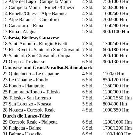
12 Alpe del Lago - Campello Monti
4 Std.
750/1000 Hm
13 Campello Monti – RimelIa/Chiesa
3 Std.
650/800 Hm
14 Rimella/Chiesa - Alpe Baranca
4 Std.
1000/600 Hm
15 Alpe Baranca – Carcoforo
5 Std.
700/900 Hm
16 Carcoforo – Rima
6 Std.
1050/900 Hm
17 Rima - Alagna
5 Std.
900/1100 Hm
V
alsesia
, Biellese, Canavese
18 Sant’ Antonio - Rifugio Rivetti
7 Std,
1300/500 Hm
19 Rif. Rivetti - Santuario San Giovanni
7 Std.
600/1800 Hm
20 Santuario San Giovanni - Oropa
3 Std.
200/100 Hm
21 Oropa - Trovinasse
6 Std.
900/1300 Hm
Canavese und Gran-Paradiso-Nationalpark
22 Quincinetto – Le Capanne
4 Std.
1100/0 Hm
23 Le Capanne - Fondo
6 Std.
850/1200 Hm
24 Fondo - Piamprato
6 Std.
1350/900 Hm
25 Piamprato/Ronco - Talosio
6 Std.
1200/900 Hm
26 Talosio - San Lorenzo
7 Std.
1400/1550 Hm
27 San Lorenzo - Noasca
5 Std.
800/800 Hm
28 Noasca - Ceresole Reale
4 Std.
1000/550 Hm
Durch die Lanzo-Täler
29 Ceresole Reale - Pialpetta
6 Std.
1200/1600 Hm
30 Pialpetta - Balme
8 Std.
1700/1200 Hm
31 Balme - Usseglio
6 Std.
1100/1400 Hm