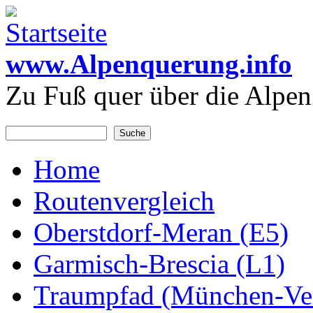
Direkt zum Inhalt
www.Alpenquerung.info
Zu Fuß quer über die Alpen
Suche
Suchformular
Home
Hauptmenü
Routenvergleich
Oberstdorf-Meran (E5)
Garmisch-Brescia (L1)
Traumpfad (München-Ve