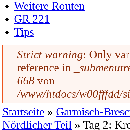
Weitere Routen
GR 221
Tips
Strict warning
: Only var
Fehlermeldung
reference in
_submenutre
668
von
/www/htdocs/w00fffdd/s
Startseite
»
Garmisch-Bresc
Sie sind hier
Nördlicher Teil
» Tag 2: Kr