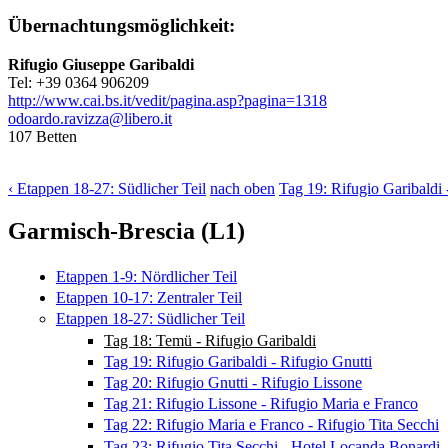
Übernachtungsmöglichkeit
:
Rifugio Giuseppe Garibaldi
Tel: +39 0364 906209
http://www.cai.bs.it/vedit/pagina.asp?pagina=1318
odoardo.ravizza@libero.it
107 Betten
‹ Etappen 18-27: Südlicher Teil
nach oben
Tag 19: Rifugio Garibaldi 
Garmisch-Brescia (L1)
Etappen 1-9: Nördlicher Teil
Etappen 10-17: Zentraler Teil
Etappen 18-27: Südlicher Teil
Tag 18: Temü - Rifugio Garibaldi
Tag 19: Rifugio Garibaldi - Rifugio Gnutti
Tag 20: Rifugio Gnutti - Rifugio Lissone
Tag 21: Rifugio Lissone - Rifugio Maria e Franco
Tag 22: Rifugio Maria e Franco - Rifugio Tita Secchi
Tag 23: Rifugio Tita Secchi - Hotel Locanda Bonardi