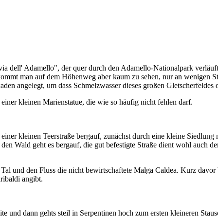
 dell' Adamello", der quer durch den Adamello-Nationalpark verläuft.
bekommt man auf dem Höhenweg aber kaum zu sehen, nur an wenigen Ste
kaden angelegt, um dass Schmelzwasser dieses großen Gletscherfeldes 
iner kleinen Marienstatue, die wie so häufig nicht fehlen darf.
iner kleinen Teerstraße bergauf, zunächst durch eine kleine Siedlung mi
den Wald geht es bergauf, die gut befestigte Straße dient wohl auch d
as Tal und den Fluss die nicht bewirtschaftete Malga Caldea. Kurz davor 
ibaldi angibt.
eite und dann gehts steil in Serpentinen hoch zum ersten kleineren Sta