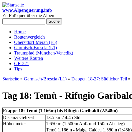
Direkt zum Inhalt
www.Alpenquerung.info
Zu Fuß quer über die Alpen
Suche
Suchformular
Home
Routenvergleich
Hauptmenü
Oberstdorf-Meran (E5)
Garmisch-Brescia (L1)
Traumpfad (München-Venedig)
Weitere Routen
GR 221
Tips
Startseite
»
Garmisch-Brescia (L1)
»
Etappen 18-27: Südlicher Teil
» 
Sie sind hier
Tag 18: Temù - Rifugio Garibal
Etappe 18: Temù (1.166m) bis Rifugio Garibaldi (2.548m)
Distanz/ Gehzeit
13,5 km / 4:45 Std.
Höhenmeter
1.650 m (1.500m Auf- und 150m Abstieg)
Temù 1.166m - Malga Caldea 1.580m (1:45h) 