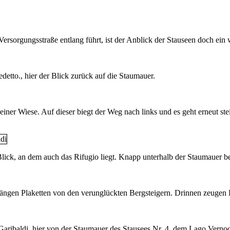
Versorgungsstraße entlang führt, ist der Anblick der Stauseen doch ein 
edetto., hier der Blick zurück auf die Staumauer.
einer Wiese. Auf dieser biegt der Weg nach links und es geht erneut ste
ick, an dem auch das Rifugio liegt. Knapp unterhalb der Staumauer bef
ngen Plaketten von den verunglückten Bergsteigern. Drinnen zeugen B
aribaldi, hier von der Staumauer des Stausees Nr. 4, dem Lago Vernoco