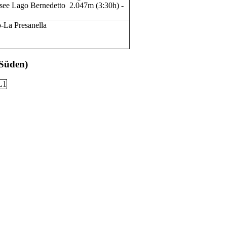
see Lago Bernedetto 2.047m (3:30h) -
La Presanella
 Süden)